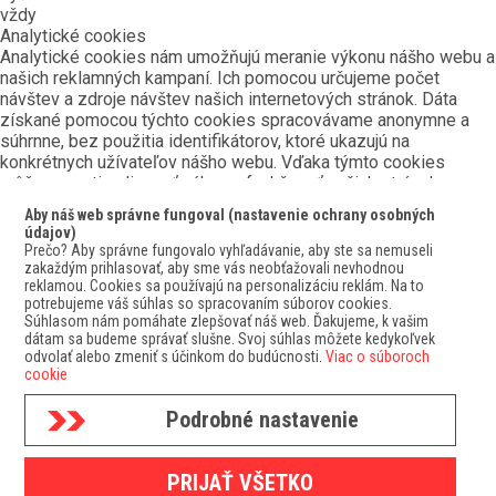
vždy
Analytické cookies
Analytické cookies nám umožňujú meranie výkonu nášho webu a
našich reklamných kampaní. Ich pomocou určujeme počet
návštev a zdroje návštev našich internetových stránok. Dáta
získané pomocou týchto cookies spracovávame anonymne a
súhrnne, bez použitia identifikátorov, ktoré ukazujú na
konkrétnych užívateľov nášho webu. Vďaka týmto cookies
môžeme optimalizovať výkon a funkčnosť našich stránok.
Preferenčné cookies
Aby náš web správne fungoval (nastavenie ochrany osobných
Preferenčné cookies umožňujú, aby si webová stránka
údajov)
zapamätala informácie, ktoré menia, ako sa webová stránka
Prečo? Aby správne fungovalo vyhľadávanie, aby ste sa nemuseli
správa alebo ako vyzerá. Je to napríklad Vami preferovaný
zakaždým prihlasovať, aby sme vás neobťažovali nevhodnou
reklamou. Cookies sa používajú na personalizáciu reklám. Na to
jazyk, mena, obľúbené alebo naposledy prezerané produkty a
potrebujeme váš súhlas so spracovaním súborov cookies.
pod. Vďaka týmto cookies Vám môžeme odporučiť na webe
Súhlasom nám pomáhate zlepšovať náš web. Ďakujeme, k vašim
produkty a ponuky, ktoré budú pre Vás čo najzaujímavejšie.
dátam sa budeme správať slušne. Svoj súhlas môžete kedykoľvek
Marketingové cookies
odvolať alebo zmeniť s účinkom do budúcnosti.
Viac o súboroch
Marketingové cookies používame my alebo naši partneri, aby
cookie
sme Vám dokázali zobraziť čo najrelevantnejší obsah alebo
reklamy tak na našich stránkach, ako aj na stránkach tretích
Podrobné nastavenie
subjektov. To je možné vďaka vytváraniu tzv.
pseudonymizovaného profilu podľa vašich záujmov. Ale nebojte,
týmto profilovaním spravidla nie je možná bezprostredná
PRIJAŤ VŠETKO