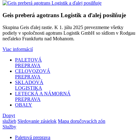
Geis preberá agotrans Logistik a ďalej posilňuje
Skupina Geis ďalej rastie. K 1. júlu 2025 prevezmeme všetky
podiely v spoločnosti agotrans Logistik GmbH so sídlom v Rodgau
neďaleko Frankfurtu nad Mohanom.
Viac informácií
PALETOVÁ
PREPRAVA
CELOVOZOVÁ
PREPRAVA
SKLADOVÁ
LOGISTIKA
LETECKÁ A NÁMORNÁ
PREPRAVA
OBALY
Dopyt
služieb
Sledovanie zásielok
Mapa doručovacích zón
Služby
Paletová preprava