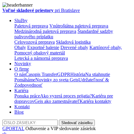
Voľné skladové priestory
pri Bratislave
Služby
Paletová preprava
Vnútroštátna paletová preprava
Medzinárodná paletová preprava
Štandardné sadzby
palivového príplatku
Celovozová preprava
Skladová logistika
Obaly
Exportné balenie
Drevené obaly
Kartónové obaly,
Pomocný obalový materiál
Letecká a námorná preprava
Novinky
O firme
O nás
Časopis Transfer
GDPR
História
Na stiahnutie
Pomáháme
Novinky zo sveta Geis
Udržateľnosť &
Zodpovednosť
Kariéra
Ponuka práce
Ako vyzerá proces prijatia?
Kariéra pre
dopravcov
Geis ako zamestnávateľ
Kariéra kontakty
Kontakt
Blog
GPORTAL
Odbavenie a VIP sledovanie zásielok
sk