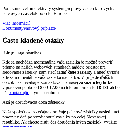
Ponúkame veľmi efektívny systém prepravy vašich kusových a
paletových zásielok po celej Európe.
Viac informácií
Dokumenty
Palivový príplatok
Často kladené otázky
Kde je moja zásielka?
Kde sa nachádza momentálne vaša zásielka je možné preveriť
priamo na našich webových stránkach nájdete priestor pre
sledovanie zásielky, kam stačí zadať
číslo zásielky
a hneď uvidíte,
kde sa momentálne vaša zásielka nachádza. V prípade ďalších
otázok nás neváhajte kontaktovať na našej
zákazníckej linke
v pracovnej dobe od 8:00-17:00 na telefónnom čísle
18 181
alebo
nás
kontaktujte
iným spôsobom.
Aká je doručovacia doba zásielok?
Naša spoločnosť zvyčajne doručuje paletové zásielky nasledujúci
pracovný deň po vyzdvihnutí zásielky po celej Slovenskej
republike. Ak chcete zistiť čas doručenia iných zásielok, využite