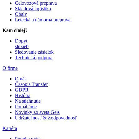
Celovozová preprava
Skladová logistika
Obaly
Letecká a námorná preprava
Kam ďalej?
Dopyt
služieb
Sledovanie zásielok
Technická podpora
O firme
O nás
Časopis Transfer
GDPR
História
Na stiahnutie
Pomáháme
Novinky zo sveta Geis
Udržateľnosť & Zodpovednosť
Kariéra
Ponuka práce