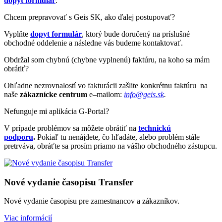
dopyt formulár
.
Chcem prepravovať s Geis SK, ako ďalej postupovať?
Vyplňte
dopyt formulár
, ktorý bude doručený na príslušné
obchodné oddelenie a následne vás budeme kontaktovať.
Obdržal som chybnú (chybne vyplnenú) faktúru, na koho sa mám
obrátiť?
Ohľadne nezrovnalostí vo fakturácii zašlite konkrétnu faktúru na
naše
zákaznícke centrum
e–mailom:
info@geis.sk
.
Nefunguje mi aplikácia G-Portal?
V prípade problémov sa môžete obrátiť na
technickú
podporu
.
Pokiaľ tu nenájdete, čo hľadáte, alebo problém stále
pretrváva, obráťte sa prosím priamo na vášho obchodného zástupcu.
Nové vydanie časopisu Transfer
Nové vydanie časopisu pre zamestnancov a zákazníkov.
Viac informácií