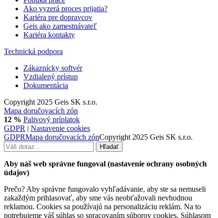
Ako vyzerá proces prijatia?
Kariéra pre dopravcov
Geis ako zamestnávateľ
Kariéra kontakty
Technická podpora
Zákaznícky softvér
Vzdialený prístup
Dokumentácia
Copyright 2025 Geis SK s.r.o.
Mapa doručovacích zón
12 %
Palivový príplatok
GDPR
|
Nastavenie cookies
GDPR
Mapa doručovacích zón
Copyright 2025 Geis SK s.r.o.
Aby náš web správne fungoval (nastavenie ochrany osobných
údajov)
Prečo? Aby správne fungovalo vyhľadávanie, aby ste sa nemuseli
zakaždým prihlasovať, aby sme vás neobťažovali nevhodnou
reklamou. Cookies sa používajú na personalizáciu reklám. Na to
potrebujeme váš súhlas so spracovaním súborov cookies. Súhlasom