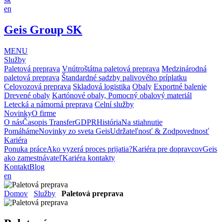
en
Geis Group SK
MENU
Služby
Paletová preprava
Vnútroštátna paletová preprava
Medzinárodná
paletová preprava
Štandardné sadzby palivového príplatku
Celovozová preprava
Skladová logistika
Obaly
Exportné balenie
Drevené obaly
Kartónové obaly, Pomocný obalový materiál
Letecká a námorná preprava
Celní služby
Novinky
O firme
O nás
Časopis Transfer
GDPR
História
Na stiahnutie
Pomáháme
Novinky zo sveta Geis
Udržateľnosť & Zodpovednosť
Kariéra
Ponuka práce
Ako vyzerá proces prijatia?
Kariéra pre dopravcov
Geis
ako zamestnávateľ
Kariéra kontakty
Kontakt
Blog
en
Domov
Služby
Paletová preprava