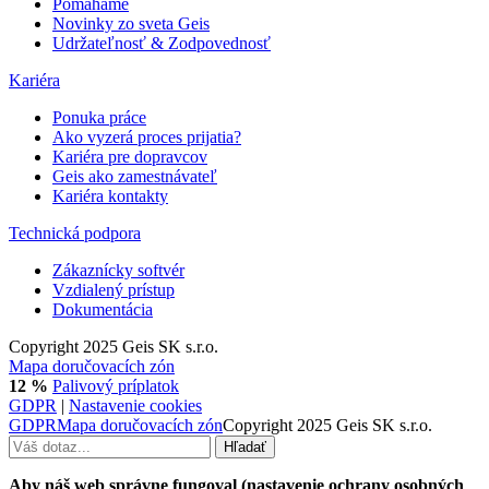
Pomáháme
Novinky zo sveta Geis
Udržateľnosť & Zodpovednosť
Kariéra
Ponuka práce
Ako vyzerá proces prijatia?
Kariéra pre dopravcov
Geis ako zamestnávateľ
Kariéra kontakty
Technická podpora
Zákaznícky softvér
Vzdialený prístup
Dokumentácia
Copyright 2025 Geis SK s.r.o.
Mapa doručovacích zón
12 %
Palivový príplatok
GDPR
|
Nastavenie cookies
GDPR
Mapa doručovacích zón
Copyright 2025 Geis SK s.r.o.
Aby náš web správne fungoval (nastavenie ochrany osobných