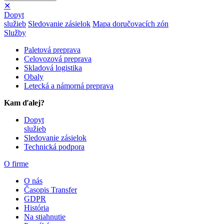
✕
Dopyt
služieb
Sledovanie zásielok
Mapa doručovacích zón
Služby
Paletová preprava
Celovozová preprava
Skladová logistika
Obaly
Letecká a námorná preprava
Kam ďalej?
Dopyt
služieb
Sledovanie zásielok
Technická podpora
O firme
O nás
Časopis Transfer
GDPR
História
Na stiahnutie