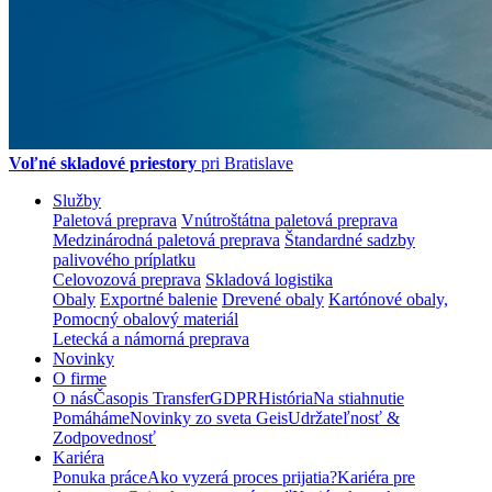
Voľné skladové priestory
pri Bratislave
Služby
Paletová preprava
Vnútroštátna paletová preprava
Medzinárodná paletová preprava
Štandardné sadzby
palivového príplatku
Celovozová preprava
Skladová logistika
Obaly
Exportné balenie
Drevené obaly
Kartónové obaly,
Pomocný obalový materiál
Letecká a námorná preprava
Novinky
O firme
O nás
Časopis Transfer
GDPR
História
Na stiahnutie
Pomáháme
Novinky zo sveta Geis
Udržateľnosť &
Zodpovednosť
Kariéra
Ponuka práce
Ako vyzerá proces prijatia?
Kariéra pre