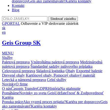
dopravcov
Geis ako zamestnávateľ
Kariéra kontakty
Kontakt
Blog
GPORTAL
Odbavenie a VIP sledovanie zásielok
sk
en
Geis Group SK
MENU
Služby
Paletová preprava
Vnútroštátna paletová preprava
Medzinárodná
paletová preprava
Štandardné sadzby palivového príplatku
Celovozová preprava
Skladová logistika
Obaly
Exportné balenie
Drevené obaly
Kartónové obaly, Pomocný obalový materiál
Letecká a námorná preprava
Celní služby
Novinky
O firme
O nás
Časopis Transfer
GDPR
História
Na stiahnutie
Pomáháme
Novinky zo sveta Geis
Udržateľnosť & Zodpovednosť
Kariéra
Ponuka práce
Ako vyzerá proces prijatia?
Kariéra pre dopravcov
Geis
ako zamestnávateľ
Kariéra kontakty