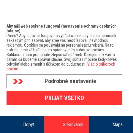
Aby náš web správne fungoval (nastavenie ochrany osobných
údajov)
Prečo? Aby správne fungovalo vyhľadávanie, aby ste sa nemuseli
zakaždým prihlasovať, aby sme vás neobťažovali nevhodnou
reklamou. Cookies sa používajú na personalizáciu reklám. Na to
potrebujeme váš súhlas so spracovaním súborov cookies.
Súhlasom nám pomáhate zlepšovať náš web. Ďakujeme, k vašim
dátam sa budeme správať slušne. Svoj súhlas môžete kedykoľvek
odvolať alebo zmeniť s účinkom do budúcnosti.
Viac o súboroch
cookie
Podrobné nastavenie
GDPR
PRIJAŤ VŠETKO
Mapa doručovacích zón
Copyright 2025 Geis SK s.r.o.
Dopyt
Sledovanie
Mapa