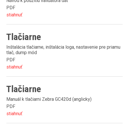
Návod k použitiu validátora dát
PDF
stiahnuť
Tlačiarne
Inštalácia tlačiarne, inštalácia loga, nastavenie pre priamu
tlač, dump mód
PDF
stiahnuť
Tlačiarne
Manuál k tlačiarni Zebra GC420d (anglicky)
PDF
stiahnuť