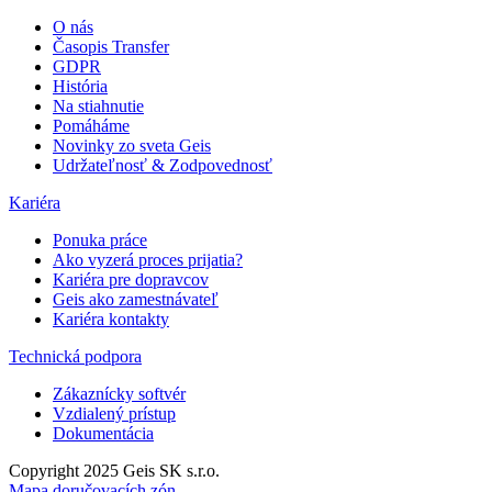
O nás
Časopis Transfer
GDPR
História
Na stiahnutie
Pomáháme
Novinky zo sveta Geis
Udržateľnosť & Zodpovednosť
Kariéra
Ponuka práce
Ako vyzerá proces prijatia?
Kariéra pre dopravcov
Geis ako zamestnávateľ
Kariéra kontakty
Technická podpora
Zákaznícky softvér
Vzdialený prístup
Dokumentácia
Copyright 2025 Geis SK s.r.o.
Mapa doručovacích zón