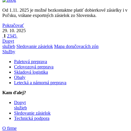
Od 1.11. 2025 je možné bezkontaktne platiť dobierkové zásielky i v
Poľsku, vrátane exportných zásielok zo Slovenska.
Pokračovať
29. 10. 2025
1
2
3
4
5
Dopyt
služieb
Sledovanie zásielok
Mapa doručovacích zón
Služby
Paletová preprava
Celovozová preprava
Skladová logistika
Obaly
Letecká a námorná preprava
Kam ďalej?
Dopyt
služieb
Sledovanie zásielok
Technická podpora
O firme