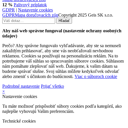
12 %
Palivový príplatok
GDPR
|
Nastavenie cookies
GDPR
Mapa doručovacích zón
Copyright 2025 Geis SK s.r.o.
Aby náš web správne fungoval (nastavenie ochrany osobných
údajov)
Prečo? Aby správne fungovalo vyhľadávanie, aby ste sa nemuseli
zakaždým prihlasovať, aby sme vás neobťažovali nevhodnou
reklamou. Cookies sa používajú na personalizáciu reklám. Na to
potrebujeme váš súhlas so spracovaním súborov cookies. Súhlasom
nám pomáhate zlepšovať náš web. Ďakujeme, k vašim dátam sa
budeme správať slušne. Svoj súhlas môžete kedykoľvek odvolať
alebo zmeniť s účinkom do budúcnosti.
Viac o súboroch cookie
Podrobné nastavenie
Prijať všetko
×
Nastavenie cookies
Tu máte možnosť prispôsobiť súbory cookies podľa kategórií, ako
najlepšie vyhovujú Vašim preferenciám.
Technické cookies