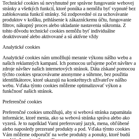
Technické cookies sú nevyhnutné pre správne fungovanie webovej
stránky a všetkých funkcií, ktoré ponúka a nemôžu byť vypnuté bez
zablokovania funkcií stránky. Sú zodpovedné oi za uchovávanie
produktov v košíku, prihlásenie k zákazníckemu účtu, fungovanie
filtrov, nákupný proces alebo ukladanie nastavenia súkromia. Z
tohto dôvodu technické cookies nemôžu byť individuálne
deaktivované alebo aktivované a sú aktívne vždy
Analytické cookies
Analytické cookies nám umožňujú meranie výkonu nášho webu a
našich reklamných kampaní. Ich pomocou určujeme počet návštev a
zdroje návštev našich internetových stránok. Dáta získané pomocou
týchto cookies spracovávame anonymne a súhrnne, bez použitia
identifikátorov, ktoré ukazujú na konkrétnych užívateľov nášho
webu. Vďaka týmto cookies môžeme optimalizovať výkon a
funkčnosť našich stránok.
Preferenčné cookies
Preferenčné cookies umožňujú, aby si webová stránka zapamätala
informácie, ktoré menia, ako sa webová stránka správa alebo ako
vyzerá. Je to napríklad Vami preferovaný jazyk, mena, obľúbené
alebo naposledy prezerané produkty a pod. Vďaka týmto cookies
Vám môžeme odporučiť na webe produkty a ponuky, ktoré budú