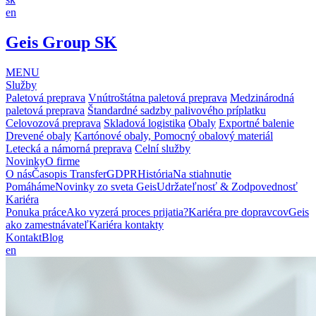
en
Geis Group SK
MENU
Služby
Paletová preprava
Vnútroštátna paletová preprava
Medzinárodná
paletová preprava
Štandardné sadzby palivového príplatku
Celovozová preprava
Skladová logistika
Obaly
Exportné balenie
Drevené obaly
Kartónové obaly, Pomocný obalový materiál
Letecká a námorná preprava
Celní služby
Novinky
O firme
O nás
Časopis Transfer
GDPR
História
Na stiahnutie
Pomáháme
Novinky zo sveta Geis
Udržateľnosť & Zodpovednosť
Kariéra
Ponuka práce
Ako vyzerá proces prijatia?
Kariéra pre dopravcov
Geis
ako zamestnávateľ
Kariéra kontakty
Kontakt
Blog
en