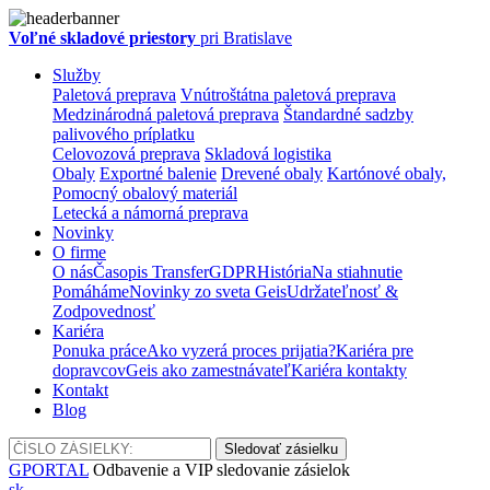
Voľné skladové priestory
pri Bratislave
Služby
Paletová preprava
Vnútroštátna paletová preprava
Medzinárodná paletová preprava
Štandardné sadzby
palivového príplatku
Celovozová preprava
Skladová logistika
Obaly
Exportné balenie
Drevené obaly
Kartónové obaly,
Pomocný obalový materiál
Letecká a námorná preprava
Novinky
O firme
O nás
Časopis Transfer
GDPR
História
Na stiahnutie
Pomáháme
Novinky zo sveta Geis
Udržateľnosť &
Zodpovednosť
Kariéra
Ponuka práce
Ako vyzerá proces prijatia?
Kariéra pre
dopravcov
Geis ako zamestnávateľ
Kariéra kontakty
Kontakt
Blog
GPORTAL
Odbavenie a VIP sledovanie zásielok
sk