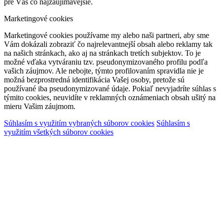
pre Vás čo najzaujímavejšie.
Marketingové cookies
Marketingové cookies používame my alebo naši partneri, aby sme
Vám dokázali zobraziť čo najrelevantnejší obsah alebo reklamy tak
na našich stránkach, ako aj na stránkach tretích subjektov. To je
možné vďaka vytváraniu tzv. pseudonymizovaného profilu podľa
vašich záujmov. Ale nebojte, týmto profilovaním spravidla nie je
možná bezprostredná identifikácia Vašej osoby, pretože sú
používané iba pseudonymizované údaje. Pokiaľ nevyjadríte súhlas s
týmito cookies, neuvidíte v reklamných oznámeniach obsah ušitý na
mieru Vašim záujmom.
Súhlasím s využitím vybraných súborov cookies
Súhlasím s
využitím všetkých súborov cookies